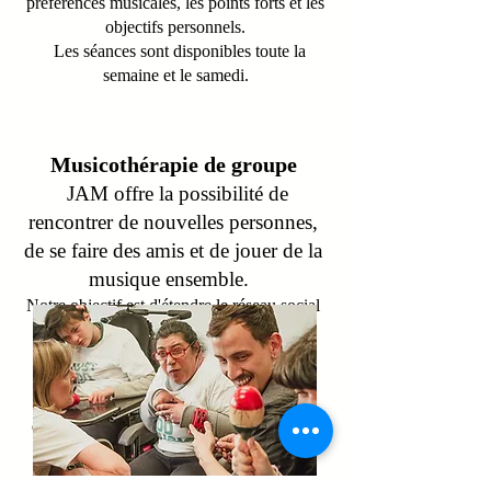
préférences musicales, les points forts et les
objectifs personnels.
Les séances sont disponibles toute la
semaine et le samedi.
Musicothérapie de groupe
JAM offre la possibilité de
rencontrer de nouvelles personnes,
de se faire des amis et de jouer de la
musique ensemble.
Notre objectif est d'étendre le réseau social
de nos membres et de les impliquer dans
une activité qu'ils aiment : la musique !
Nos programmes sur mesure et exclusifs
offrent la possibilité de
s'exprimer
et le
développement des compétences sociales
dans un environnement amusant et
favorable.