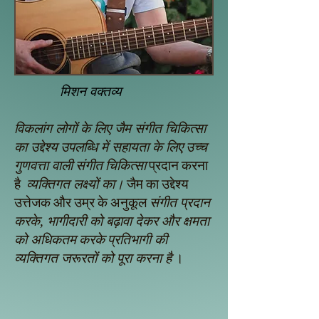
मिशन वक्तव्य
विकलांग लोगों के लिए जैम संगीत चिकित्सा
का उद्देश्य
उपलब्धि में सहायता के लिए
उच्च
गुणवत्ता वाली
संगीत चिकित्सा
प्रदान करना
व्यक्तिगत लक्ष्यों का।
है
जैम का उद्देश्य
संगीत प्रदान
उत्तेजक और उम्र के अनुकूल
करके, भागीदारी को बढ़ावा देकर और क्षमता
को अधिकतम
करके
प्रतिभागी की
व्यक्तिगत जरूरतों को पूरा करना है
।