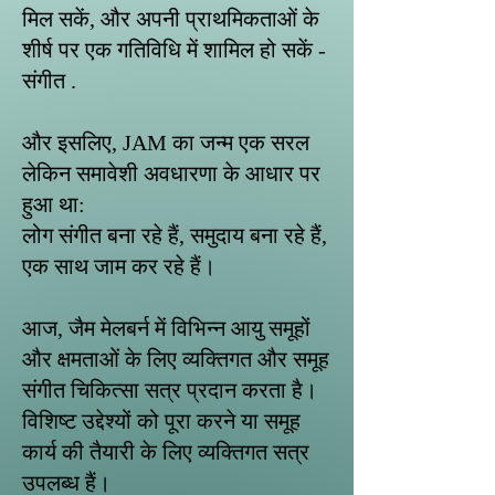
मिल सकें, और अपनी प्राथमिकताओं के
शीर्ष पर एक गतिविधि में शामिल हो सकें -
संगीत .
और इसलिए, JAM का जन्म एक सरल
लेकिन समावेशी अवधारणा के आधार पर
हुआ था:
लोग संगीत बना रहे हैं, समुदाय बना रहे हैं,
एक साथ जाम कर रहे हैं।
आज, जैम मेलबर्न में विभिन्न आयु समूहों
और क्षमताओं के लिए व्यक्तिगत और समूह
संगीत चिकित्सा सत्र प्रदान करता है।
विशिष्ट उद्देश्यों को पूरा करने या समूह
कार्य की तैयारी के लिए व्यक्तिगत सत्र
उपलब्ध हैं।