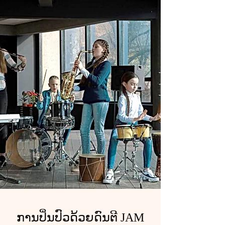
ການປິ່ນປົວດ້ວຍດົນຕີ JAM