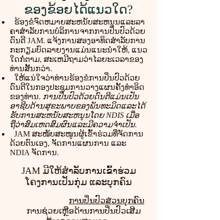
ຂອງຂ້ອຍໄດ້ແນວໃດ?
ຮ້ອງຂໍຈົດຫມາຍສະຫນັບສະຫນູນແລະລາ
ຄາສໍາລັບການບໍລິການຈາກການປິ່ນປົວດ້ວຍ
ດົນຕີ JAM. ແຈ້ງການສອງອາທິດສໍາລັບການ
ກະກຽມບົດລາຍງານແມ່ນແນະນໍາໃຫ້, ແນວ
ໃດກໍ່ຕາມ, ສະເຫມີຖາມວ່າໄລຍະເວລາຂອງ
ທ່ານສັ້ນກວ່າ.
ໃຫ້ແນ່ໃຈວ່າທ່ານຮ້ອງຂໍການປິ່ນປົວດ້ວຍ
ດົນຕີໃນກອງປະຊຸມການວາງແຜນຄັ້ງທໍາອິດ
ຂອງທ່ານ.
ການປິ່ນປົວດ້ວຍດົນຕີແມ່ນເປັນ
ອາຊີບດ້ານສຸຂະພາບຂອງພັນທະມິດແລະໄດ້
ຮັບການສະຫນັບສະຫນູນໂດຍ NDIS ເມື່ອ
ຖືວ່າສົມເຫດສົມຜົນແລະມີຄວາມຈໍາເປັນ.
JAM ສະໜັບສະໜູນຜູ້ເຂົ້າຮ່ວມທີ່ຈັດການ
ດ້ວຍຕົນເອງ, ຈັດການແຜນການ ແລະ
NDIA ຈັດການ.
JAM ມີໃຫ້ສໍາລັບການເຂົ້າຮ່ວມ
ໂຄງການເປັນກຸ່ມ ແລະບຸກຄົນ
ການປິ່ນປົວສ່ວນບຸກຄົນ
ການຊ່ວຍເຫຼືອດ້ານການປິ່ນປົວເສີມ