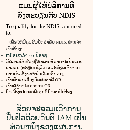
ແມ່ນຜູ້ໃຫ້ບໍລິການທີ່
ລົງທະບຽນກັບ NDIS​​
To qualify for the NDIS you need
to:
ເພື່ອໃຫ້ມີຄຸນສົມບັດສໍາລັບ NDIS, ທ່ານຈໍາ
ເປັນຕ້ອງ:
ຫນ້ອຍກວ່າ
65
ປີອາຍຸ
ມີຄວາມບົກຜ່ອງຫຼືສະພາບທີ່ອາດຈະເປັນແບບ
ຖາວອນ (ຕະຫຼອດຊີວິດ) ແລະທີ່ຢຸດເຈົ້າຈາກ
ການເຮັດສິ່ງປະຈໍາວັນດ້ວຍຕົນເອງ,
ເປັນພົນລະເມືອງອົດສະຕາລີ OR
ເປັນຜູ້ຢູ່ອາໄສຖາວອນ OR
ຖືກ
ວີຊາປະເພດພິເສດທີ່ມີການປົກປ້ອງ
ຂ້ອຍຈະລວມເອົາການ
ປິ່ນປົວດ້ວຍດົນຕີ JAM ເປັນ
ສ່ວນຫນຶ່ງຂອງແຜນການ