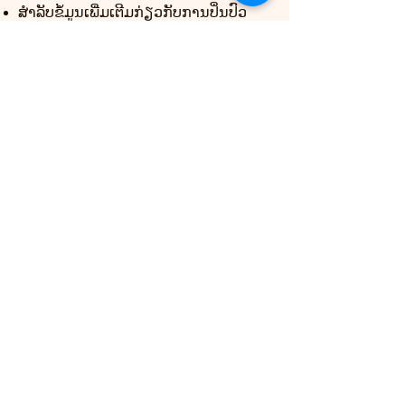
ສໍາ​ລັບ​ຂໍ້​ມູນ​ເພີ່ມ​ເຕີມ​ກ່ຽວ​ກັບ​ການ​ປິ່ນ​ປົວ​
ດ້ວຍ​ດົນ​ຕີ​ແລະ NDIS ຢ້ຽມ​ຢາມ
www.austmta.org.au
ອອສເຕຣເລຍ
ສະມາຄົມການປິ່ນປົວ
ຂໍ້ມູນ:
ດົນຕີ