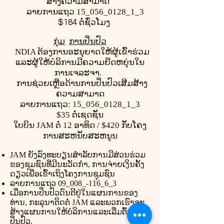
ສ້າງຄວາມສາມາດ
ລາຍການແຖວ 15_056_0128_1_3
$184 ຕໍ່ຊົ່ວໂມງ
ກຸ່ມ
ການປິ່ນປົວ
NDIA ຕ້ອງການອະນຸຍາດໃຫ້ຜູ້ເຂົ້າຮ່ວມ
ແລະຜູ້ໃຫ້ບໍລິການມີຄວາມຍືດຫຍຸ່ນໃນ
ການເຈລະຈາ.
ການຊ່ວຍເຫຼືອດ້ານການປິ່ນປົວເສີມສ້າງ
ຄວາມສາມາດ
ລາຍການແຖວ: 15_056_0128_1_3
$35 ຕໍ່ເຊດຊັນ
ໃບບິນ JAM ຕໍ່ 12 ອາທິດ / $420 ກັບໂຄງ
ການສະຫນັບສະຫນູນ
JAM ຍັງລົງທະບຽນສໍາລັບການມີສ່ວນຮ່ວມ
ຂອງຊຸມຊົນທີ່ມີນະວັດກໍາ, ການຈ່າຍເງິນຄັ້ງ
ດຽວເພື່ອເຂົ້າເຖິງໂຄງການຊຸມຊົນ
ລາຍການແຖວ 09_008_-116_6_3
ເມື່ອການປິ່ນປົວດົນຕີຢູ່ໃນແຜນການຂອງ
ທ່ານ, ກະລຸນາຕິດຕໍ່ JAM ແລະພວກເຮົາຈະ
ສ້າງແຜນການໃຫ້ບໍລິການແລະເລີ່ມຕົ້ນການ
ປິ່ນປົວ.