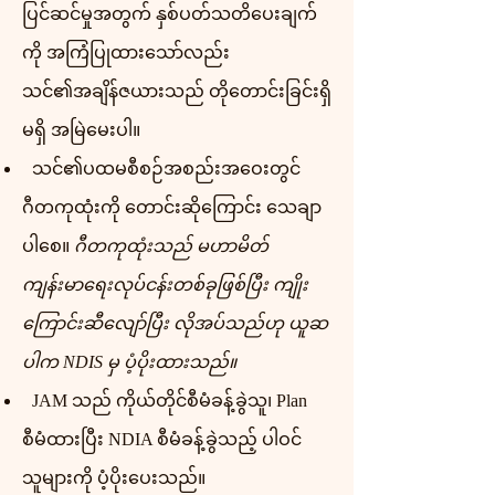
ပြင်ဆင်မှုအတွက် နှစ်ပတ်သတိပေးချက်
ကို အကြံပြုထားသော်လည်း
သင်၏အချိန်ဇယားသည် တိုတောင်းခြင်းရှိ
မရှိ အမြဲမေးပါ။
သင်၏ပထမစီစဉ်အစည်းအဝေးတွင်
ဂီတကုထုံးကို တောင်းဆိုကြောင်း သေချာ
ပါစေ။
ဂီတကုထုံးသည် မဟာမိတ်
ကျန်းမာရေးလုပ်ငန်းတစ်ခုဖြစ်ပြီး ကျိုး
ကြောင်းဆီလျော်ပြီး လိုအပ်သည်ဟု ယူဆ
ပါက NDIS မှ ပံ့ပိုးထားသည်။
JAM သည် ကိုယ်တိုင်စီမံခန့်ခွဲသူ၊ Plan
စီမံထားပြီး NDIA စီမံခန့်ခွဲသည့် ပါဝင်
သူများကို ပံ့ပိုးပေးသည်။