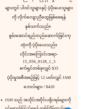
များတွင် ပါဝင်သူများနှင့် ပံ့ပိုးပေးသူများ
ကို လိုက်လျောညီထွေဖြစ်စေရန်
နှစ်သက်သည်။
စွမ်းဆောင်ရည်တည်ဆောက်ခြင်းကု
ထုံးကို ပံ့ပိုးပေးသည်။
လိုင်းအကြောင်းအရာ-
15_056_0128_1_3
စက်ရှင်တစ်ခုလျှင် $35
ပံ့ပိုးမှုအစီအစဉ်ဖြင့် 12 ပတ်လျှင် JAM
ဘေလ်များ / $420
JAM သည် အသိုင်းအဝိုင်းပရိုဂရမ်များကို
ဝင်ရောက်ကြည့်ရှုရန် တစ်ကြိမ်တည်းငွေ