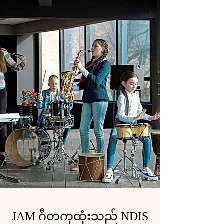
JAM ဂီတကုထုံးသည် NDIS