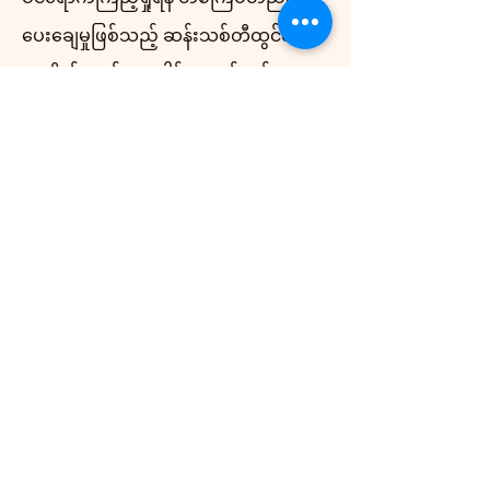
ပေးချေမှုဖြစ်သည့် ဆန်းသစ်တီထွင်သော
အသိုက်အဝန်းပူးပေါင်းဆောင်ရွက်မှု
အတွက် မှတ်ပုံတင်ထားသည်။
လိုင်းအကြောင်းအရာ 09_008_-116_6_3
တေးဂီတကုထုံးသည် သင့်အစီအစဉ်တွင်ရှိ
နေသည်နှင့် ကျေးဇူးပြု၍ JAM သို့ ဆက်
သွယ်ပါ၊ ကျွန်ုပ်တို့သည် ဝန်ဆောင်မှု
အစီအစဉ်တစ်ခုကို တည်ထောင်ပြီး ကုသ
မှုကို စတင်ပါမည်။
ဂီတကုထုံးနှင့် NDIS ဆိုင်ရာ နောက်ထပ်
အချက်အလက်များအတွက်
www.austmta.org.au
သို့ ဝင်ရောက်ကြည့်ရှု