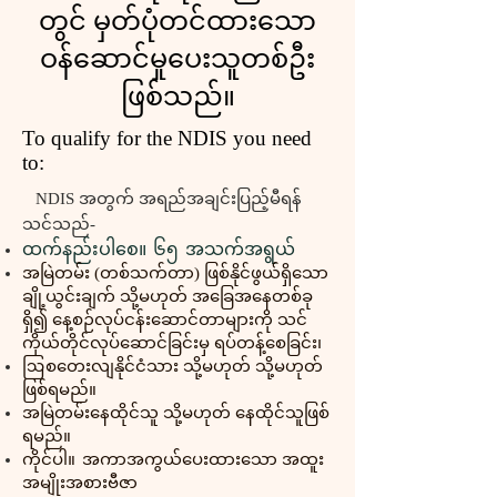
တွင် မှတ်ပုံတင်ထားသော
ဝန်ဆောင်မှုပေးသူတစ်ဦး
ဖြစ်သည်။​​
To qualify for the NDIS you need
to:
NDIS အတွက် အရည်အချင်းပြည့်မီရန်
သင်သည်-
ထက်နည်းပါစေ။
၆၅
အသက်အရွယ်
အမြဲတမ်း (တစ်သက်တာ) ဖြစ်နိုင်ဖွယ်ရှိသော
ချို့ယွင်းချက် သို့မဟုတ် အခြေအနေတစ်ခု
ရှိ၍ နေ့စဉ်လုပ်ငန်းဆောင်တာများကို သင်
ကိုယ်တိုင်လုပ်ဆောင်ခြင်းမှ ရပ်တန့်စေခြင်း၊
ဩစတေးလျနိုင်ငံသား သို့မဟုတ် သို့မဟုတ်
ဖြစ်ရမည်။
အမြဲတမ်းနေထိုင်သူ သို့မဟုတ် နေထိုင်သူဖြစ်
ရမည်။
ကိုင်ပါ။
အကာအကွယ်ပေးထားသော အထူး
အမျိုးအစားဗီဇာ