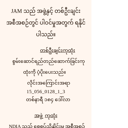
JAM သည် အဖွဲ့နှင့် တစ်ဦးချင်း
အစီအစဉ်တွင် ပါဝင်မှုအတွက် ရနိုင်
ပါသည်။
တစ်ဦးချင်းကုထုံး
စွမ်းဆောင်ရည်တည်ဆောက်ခြင်းကု
ထုံးကို ပံ့ပိုးပေးသည်။
လိုင်းအကြောင်းအရာ
15_056_0128_1_3
တစ်နာရီ ၁၈၄ ဒေါ်လာ
အဖွဲ့
ကုထုံး
NDIA သည် စေ့စပ်ညှိနှိုင်းမှု အစီအစဉ်