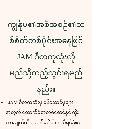
ကျွန်ုပ်၏အစီအစဉ်၏တ
စ်စိတ်တစ်ပိုင်းအနေဖြင့်
JAM ဂီတကုထုံးကို
မည်သို့ထည့်သွင်းရမည်
နည်း။
JAM ဂီတကုထုံးမှ ဝန်ဆောင်မှုများ
အတွက် ထောက်ခံစာတစ်စောင်နှင့် ကိုး
ကားချက်ကို တောင်းဆိုပါ။ အစီရင်ခံစာ