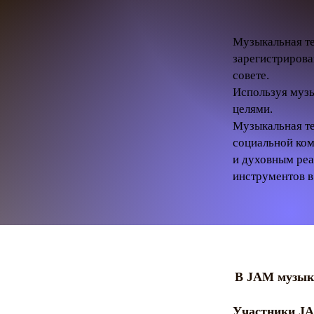
Музыкальная те
зарегистрирова
совете.
Используя музы
целями.
Музыкальная те
социальной ком
и духовным реа
инструментов 
В JAM музыка
Участники JA