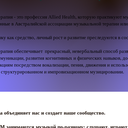
рапия - это профессия Allied Health, которую практикуют м
нные в Австралийской ассоциации музыкальной терапии ил
ку как средство, личный рост и развитие преследуются в со
рапия обеспечивает
прекрасный, невербальный способ разв
муникации, развития когнитивных и физических навыков, д
кциям посредством вокализации, пения, движения и исполь
в структурированном и импровизационном музицировании.
 объединяет нас и создает наше сообщество.
M занимаются музыкой по-разному: слушают, играют 