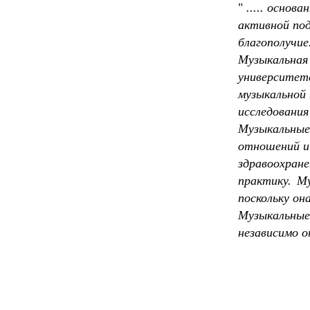
"
..... основ
активной под
благополучие
Музыкальная 
университет
музыкальной
исследования
Музыкальные
отношений и
здравоохране
практику.
Му
поскольку он
Музыкальные
независимо о