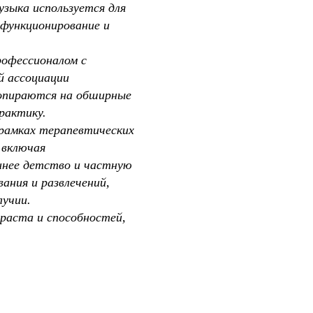
музыка используется для
 функционирование и
рофессионалом с
й ассоциации
 опираются на обширные
рактику.
рамках терапевтических
 включая
аннее детство и частную
ания и развлечений,
лучии.
раста и способностей,