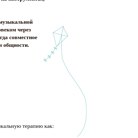
 музыкальной
овеком через
гда совместное
и общности.
ыкальную терапию как: