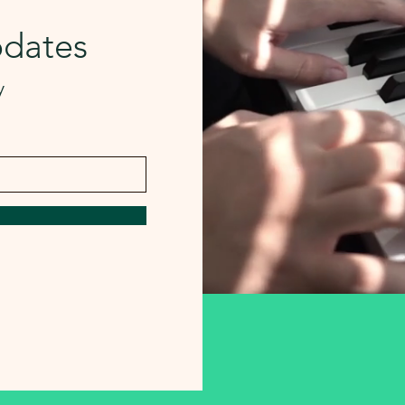
pdates
y