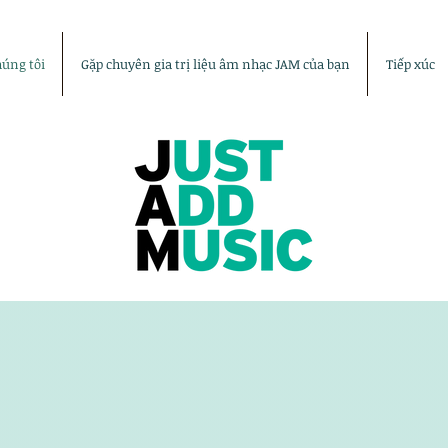
húng tôi
Gặp chuyên gia trị liệu âm nhạc JAM của bạn
Tiếp xúc