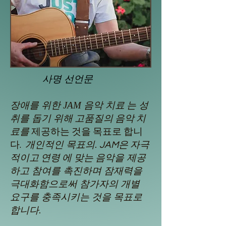
사명 선언문
장애를 위한 JAM 음악 치료
는 성
취를 돕기 위해
고품질의
음악 치
료를
제공하는 것을 목표로 합니
개인적인 목표의.
다.
JAM은 자극
연령
에 맞는
음악을 제공
적이고
하고 참여를 촉진하며 잠재력을
극대화함으로써 참가자의 개별
요구를 충족시키는 것을 목표로
합니다.